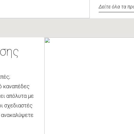
Δείτε όλα τα πρ
ασης
απές;
πό καναπέδες
ξει απόλυτα με
οι σχεδιαστές
α ανακαλύψετε