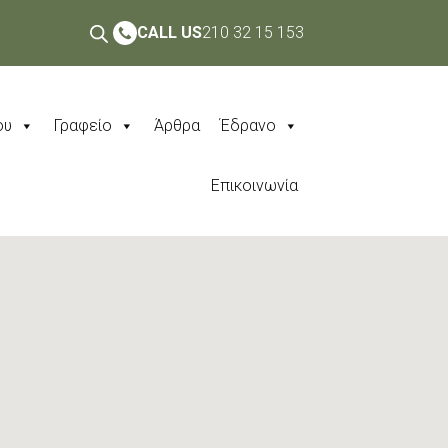
CALL US
210 32 15 153
ου
Γραφείο
Άρθρα
Έδρανο
Επικοινωνία