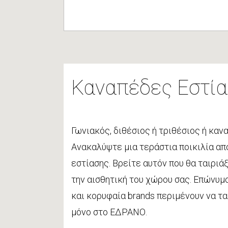
Καναπέδες Εστί
Γωνιακός, διθέσιος ή τριθέσιος ή καν
Ανακαλύψτε μια τεράστια ποικιλία α
εστίασης. Βρείτε αυτόν που θα ταιριά
την αισθητική του χώρου σας. Επώνυμ
και κορυφαία brands περιμένουν να τ
μόνο στο ΕΔΡΑΝΟ.