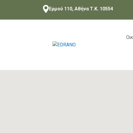
Skip
Ερμού 110, Αθήνα Τ.Κ. 10554
to
content
Οι