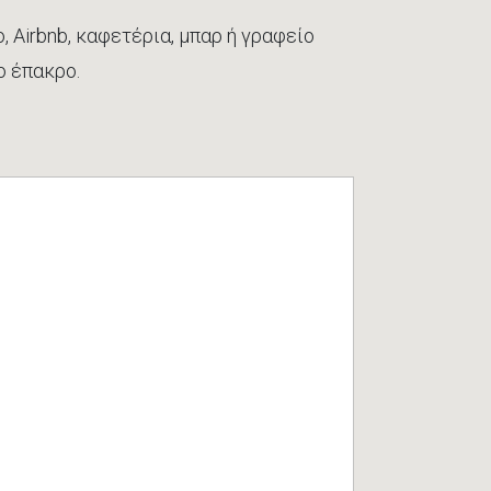
 Airbnb, καφετέρια, μπαρ ή γραφείο
ο έπακρο.